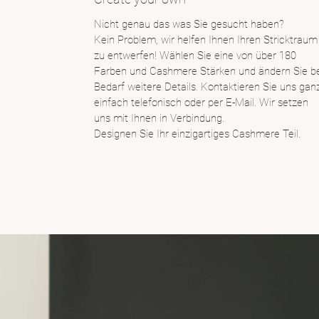
Nicht genau das was Sie gesucht haben?
Kein Problem, wir helfen Ihnen Ihren Stricktraum
zu entwerfen! Wählen Sie eine von über 180
Farben und Cashmere Stärken und ändern Sie be
Bedarf weitere Details. Kontaktieren Sie uns gan
einfach telefonisch oder per E-Mail. Wir setzen
uns mit Ihnen in Verbindung.
Designen Sie Ihr einzigartiges Cashmere Teil.